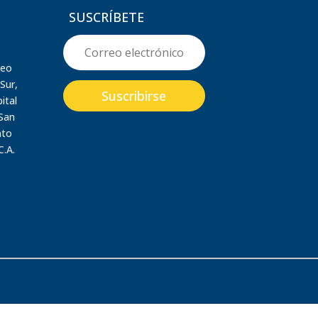
SUSCRÍBETE
seo
Sur,
Suscribirse
ital
 San
nto
C.A.