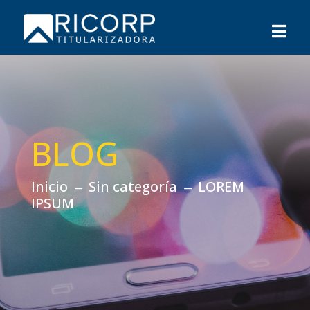
BLOG
Inicio
Sin categoría
LOREM
K
K
IPSUM